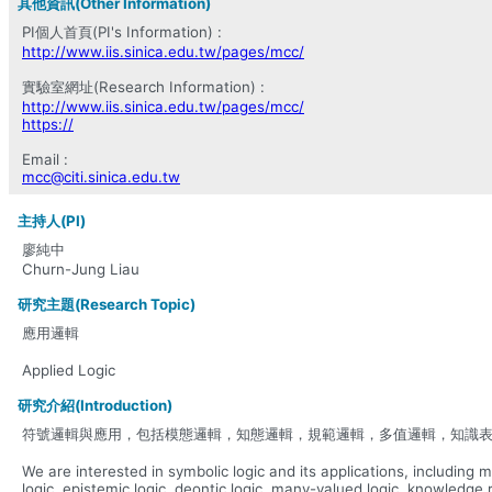
其他資訊(Other Information)
PI個人首頁(PI's Information) :
http://www.iis.sinica.edu.tw/pages/mcc/
實驗室網址(Research Information) :
http://www.iis.sinica.edu.tw/pages/mcc/
https://
Email :
mcc@citi.sinica.edu.tw
主持人(PI)
廖純中
Churn-Jung Liau
研究主題(Research Topic)
應用邏輯
Applied Logic
研究介紹(Introduction)
符號邏輯與應用，包括模態邏輯，知態邏輯，規範邏輯，多值邏輯，知識
We are interested in symbolic logic and its applications, including 
logic, epistemic logic, deontic logic, many-valued logic, knowledge