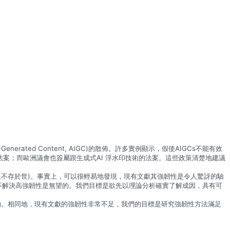
ted Content, AIGC)的散佈。許多實例顯示，假使AIGCs不能有效
的法案；而歐洲議會也簽屬跟生成式AI 浮水印技術的法案。這些政策清楚地建議
影像不存於世)。事實上，可以很輕易地發現，現有文獻其強韌性是令人驚訝的驗
；這問題不解決高強韌性是無望的。我們目標是欲先以理論分析確實了解成因，具有可
的。相同地，現有文獻的強韌性非常不足，我們的目標是研究強韌性方法滿足