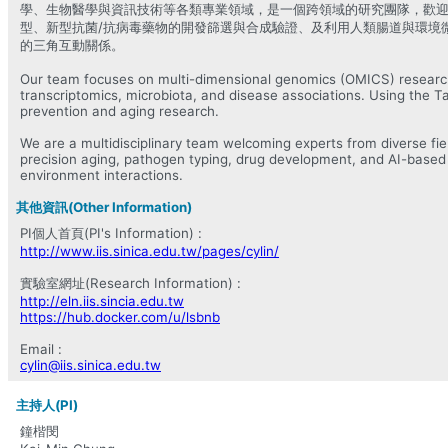
學、生物醫學與資訊技術等各類專業領域，是一個跨領域的研究團隊，歡
型、新型抗菌/抗病毒藥物的開發篩選與合成驗證、及利用人類腸道與環境
的三角互動關係。
Our team focuses on multi-dimensional genomics (OMICS) research,
transcriptomics, microbiota, and disease associations. Using the T
prevention and aging research.
We are a multidisciplinary team welcoming experts from diverse field
precision aging, pathogen typing, drug development, and AI-based
environment interactions.
其他資訊(Other Information)
PI個人首頁(PI's Information) :
http://www.iis.sinica.edu.tw/pages/cylin/
實驗室網址(Research Information) :
http://eln.iis.sincia.edu.tw
https://hub.docker.com/u/lsbnb
Email :
cylin@iis.sinica.edu.tw
主持人(PI)
鐘楷閔