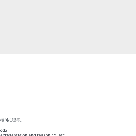
表徵與推理等。
modal
 representation and reasoning, etc.