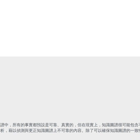
圖譜中，所有的事實都預設是可靠、真實的，但在現實上，知識圖譜很可能包含
分析，藉以偵測與更正知識圖譜上不可靠的內容。除了可以確保知識圖譜的一致