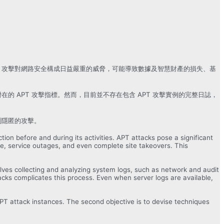
到。APT 攻擊對網路安全構成日益嚴重的威脅，可能導致數據及智慧財產的損失、基
 APT 攻擊指標。然而，目前並不存在包含 APT 攻擊實例的完整日誌，
測隱匿的攻擊。
ion before and during its activities. APT attacks pose a significant
age, service outages, and even complete site takeovers. This
olves collecting and analyzing system logs, such as network and audit
acks complicates this process. Even when server logs are available,
APT attack instances. The second objective is to devise techniques