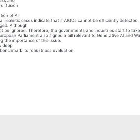
loss and
 diffusion
tion of AI
realistic cases indicate that if AIGCs cannot be efficiently detected, n
aged. Although
ot be ignored. Therefore, the governments and industries start to tak
 European Parliament also signed a bill relevant to Generative AI and Wa
g the importance of this issue.
dy deep
benchmark its robustness evaluation.