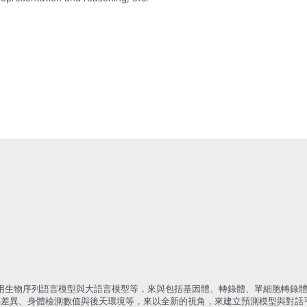
利用生物序列語言模型與大語言模型等，來與包括基因體、轉錄體、單細胞轉錄
傳差異、身體檢測數值與後天環境等，來以全新的視角，來建立預測模型與對話