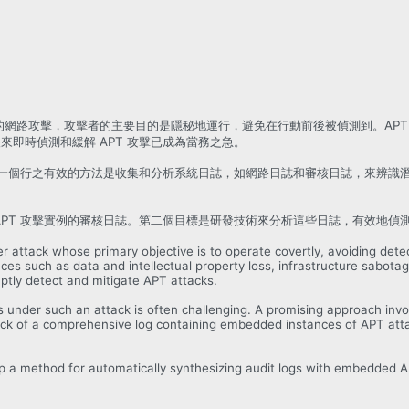
T）攻擊是一種高階的網路攻擊，攻擊者的主要目的是隱秘地運行，避免在行動前後被偵測
即時偵測和緩解 APT 攻擊已成為當務之急。
一個行之有效的方法是收集和分析系統日誌，如網路日誌和審核日誌，來辨識潛在的
APT 攻擊實例的審核日誌。第二個目標是研發技術來分析這些日誌，有效地偵
 attack whose primary objective is to operate covertly, avoiding detect
nces such as data and intellectual property loss, infrastructure sabot
ptly detect and mitigate APT attacks.
is under such an attack is often challenging. A promising approach inv
e lack of a comprehensive log containing embedded instances of APT att
elop a method for automatically synthesizing audit logs with embedded 