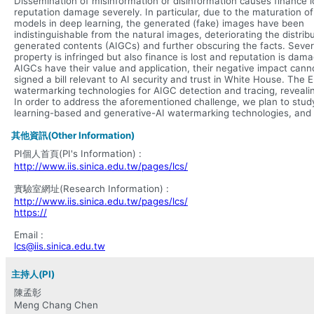
Dissemination of misinformation or disinformation causes finance 
reputation damage severely. In particular, due to the maturation of
models in deep learning, the generated (fake) images have been
indistinguishable from the natural images, deteriorating the distribu
generated contents (AIGCs) and further obscuring the facts. Several 
property is infringed but also finance is lost and reputation is dam
AIGCs have their value and application, their negative impact cann
signed a bill relevant to AI security and trust in White House. The
watermarking technologies for AIGC detection and tracing, revealin
In order to address the aforementioned challenge, we plan to stu
learning-based and generative-AI watermarking technologies, and 
其他資訊(Other Information)
PI個人首頁(PI's Information) :
http://www.iis.sinica.edu.tw/pages/lcs/
實驗室網址(Research Information) :
http://www.iis.sinica.edu.tw/pages/lcs/
https://
Email :
lcs@iis.sinica.edu.tw
主持人(PI)
陳孟彰
Meng Chang Chen