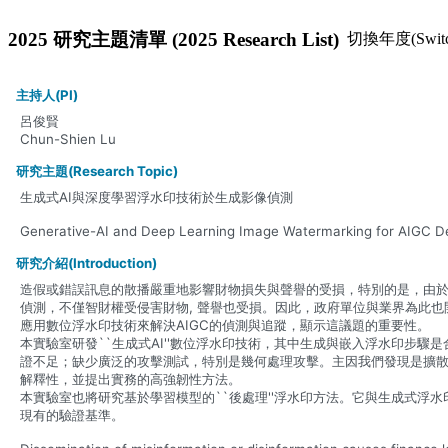
2025 研究主題清單 (2025 Research List)
切換年度(Switch
主持人(PI)
呂俊賢
Chun-Shien Lu
研究主題(Research Topic)
生成式AI與深度學習浮水印技術於生成影像偵測
Generative-AI and Deep Learning Image Watermarking for AIGC D
研究介紹(Introduction)
造假或錯誤訊息的散播嚴重地影響財物損失與聲譽的受損，特別的是，由於擴散模型的成
偵測，不僅智財權受侵害財物, 聲譽也受損。因此，政府單位與業界為此也開
應用數位浮水印技術來解決AIGC的偵測與追蹤，顯示這議題的重要性。
本實驗室研發``生成式AI''數位浮水印技術，其中生成與嵌入浮水印步
證不足；缺少廣泛的攻擊測試，特別是幾何處理攻擊。主因我們發現是擴散模型的
解釋性，並提出實務的高強韌性方法。
本實驗室也將研究基於學習模型的``後處理''浮水印方法。它與生成式
現有的驗證基準。