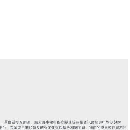
體、蛋白質交互網路、腸道微生物與疾病關連等巨量資訊數據進行對話與解
平台，希望能早期預防及解析老化與疾病等相關問題。我們的成員來自資料科