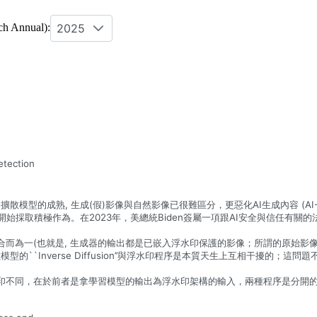
2025
 Annual):
etection
熟, 生成(假)影像與自然影像已很難區分，更惡化AI生成內容 (AI-Genera
始採取積極作為。在2023年，美總統Biden簽屬一項跟AI安全與信任有關
驟是合而為一(也就是, 生成器的輸出都是已嵌入浮水印保護的影像；所謂的原始
``Inverse Diffusion’’與浮水印程序是本質天生上互相干擾的
浮水印不同，在於前者是拿學習模型的輸出為浮水印架構的輸入，兩種程序是分開